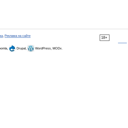
ка
,
Реклама на сайте
18+
omla,
Drupal,
WordPress, MODx.