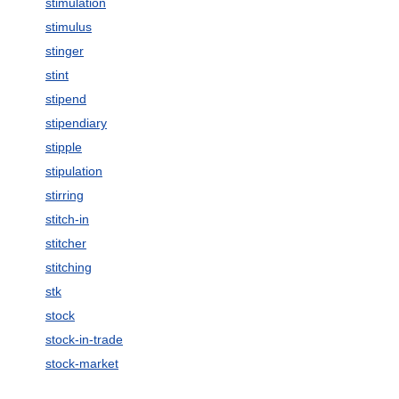
stimulation
stimulus
stinger
stint
stipend
stipendiary
stipple
stipulation
stirring
stitch-in
stitcher
stitching
stk
stock
stock-in-trade
stock-market