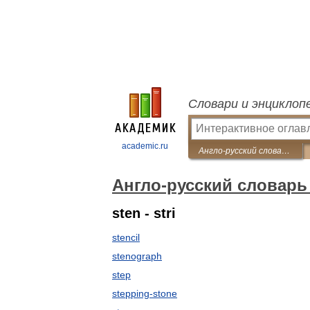
Словари и энциклоп
academic.ru
Англо-русский словарь по рекламе
Англо-русский словарь
sten - stri
stencil
stenograph
step
stepping-stone