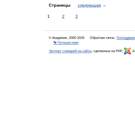
Страницы
следующая
→
1
2
3
© Академик, 2000-2026
Обратная связь:
Техподдерж
👣 Путешествия
Экспорт словарей на сайты
, сделанные на PHP,
Jo