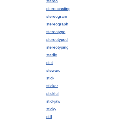
stereo
stereocasting
stereogram
stereograph
stereotype
stereotyped
stereotyping
sterile
stet
steward
stick
sticker
stickful
stickjaw
sticky
still