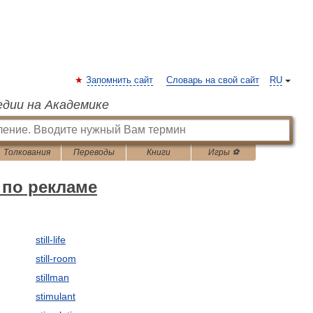
Запомнить сайт
Словарь на свой сайт
RU
едии на Академике
Толкования
Переводы
Книги
Игры ⚽
 по рекламе
still-life
still-room
stillman
stimulant